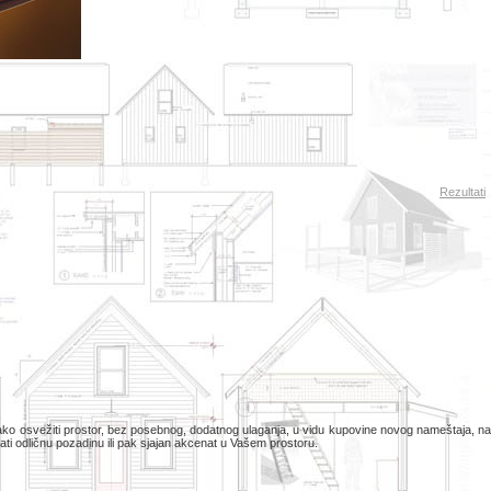
Rezultati
kako osvežiti prostor, bez posebnog, dodatnog ulaganja, u vidu kupovine novog nameštaja, na
ti odličnu pozadinu ili pak sjajan akcenat u Vašem prostoru.