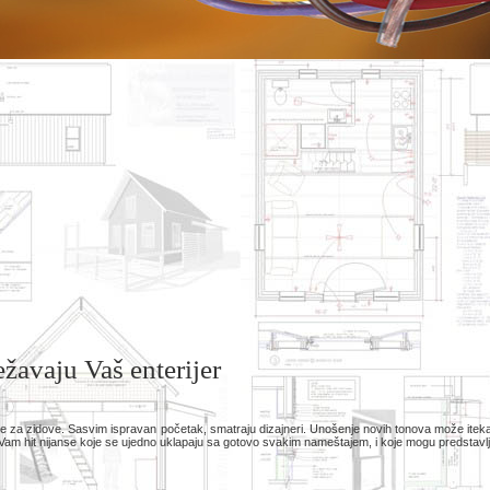
ežavaju Vaš enterijer
boje za zidove. Sasvim ispravan početak, smatraju dizajneri. Unošenje novih tonova može ite
am hit nijanse koje se ujedno uklapaju sa gotovo svakim nameštajem, i koje mogu predstavlja