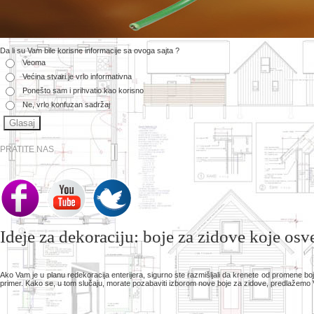
Da li su Vam bile korisne informacije sa ovoga sajta ?
Veoma
Većina stvari je vrlo informativna
Ponešto sam i prihvatio kao korisno
Ne, vrlo konfuzan sadržaj
PRATITE NAS
Ideje za dekoraciju: boje za zidove koje osv
Ako Vam je u planu redekoracija enterijera, sigurno ste razmišljali da krenete od promene 
primer. Kako se, u tom slučaju, morate pozabaviti izborom nove boje za zidove, predlažemo V