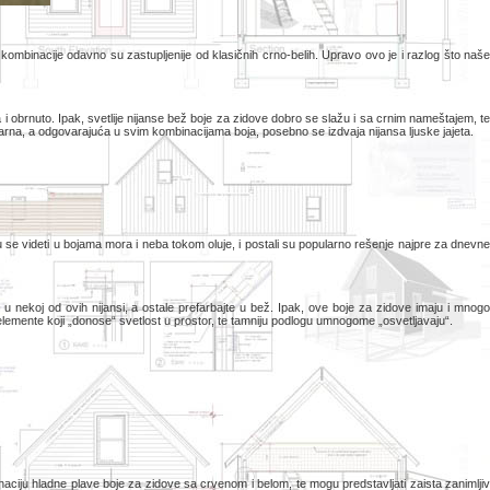
mbinacije odavno su zastupljenije od klasičnih crno-belih. Upravo ovo je i razlog što naše
 obrnuto. Ipak, svetlije nijanse bež boje za zidove dobro se slažu i sa crnim nameštajem, te
arna, a odgovarajuća u svim kombinacijama boja, posebno se izdvaja nijansa ljuske jajeta.
u se videti u bojama mora i neba tokom oluje, i postali su popularno rešenje najpre za dnevn
nekoj od ovih nijansi, a ostale prefarbajte u bež. Ipak, ove boje za zidove imaju i mnogo
 elemente koji „donose“ svetlost u prostor, te tamniju podlogu umnogome „osvetljavaju“.
iju hladne plave boje za zidove sa crvenom i belom, te mogu predstavljati zaista zanimljiv