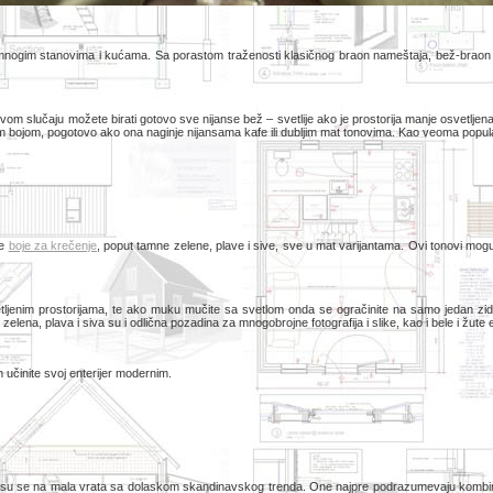
 mnogim stanovima i kućama. Sa porastom traženosti klasičnog braon nameštaja, bež-braon ko
slučaju možete birati gotovo sve nijanse bež – svetlije ako je prostorija manje osvetljena i
vom bojom, pogotovo ako ona naginje nijansama kafe ili dubljim mat tonovima. Kao veoma popul
ne
boje za krečenje
, poput tamne zelene, plave i sive, sve u mat varijantama. Ovi tonovi mog
jenim prostorijama, te ako muku mučite sa svetlom onda se ogračinite na samo jedan zid u 
lena, plava i siva su i odlična pozadina za mnogobrojne fotografija i slike, kao i bele i žute
 učinite svoj enterijer modernim.
e su se na mala vrata sa dolaskom skandinavskog trenda. One najpre podrazumevaju kombinac