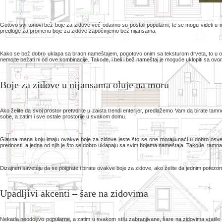
Gotovo svi tonovi bež boje za zidove već odavno su postali popularni, te se mogu videti u
predloge za promenu boje za zidove započinjemo bež nijansama.
Kako se bež dobro uklapa sa braon nameštajem, pogotovo onim sa teksturom drveta, to u ovom 
nemojte bežati ni od ove kombinacije. Takođe, i beli i bež nameštaj je moguće uklopiti sa o
Boje za zidove u nijansama oluje na moru
Ako želite da svoj prostor pretvorite u zaista trendi enterijer, predlažemo Vam da birate tam
sobe, a zatim i sve ostale prostorije u svakom domu.
Glavna mana koju imaju ovakve boje za zidove jeste što se one moraju naći u dobro osvetl
prednosti, a jedna od njih je što se dobro uklapaju sa svim bojama nameštaja. Takođe, tamna ze
Dizajneri savetuju da se poigrate i birate ovakve boje za zidove, ako želite da jednim potezom
Upadljivi akcenti – šare na zidovima
Nekada neodoljivo popularne, a zatim u svakom stilu zabranjivane, šare na zidovima vratil