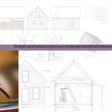
Početna
O nama
Prednosti montazne kuce
Tehnički opis
Galerija
Aktuelnosti
Kontakt