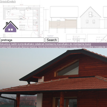
Srpski
English
Iskustva naših korisnika
Kako odabrati montaznu kucu
Kako do montazne kuce
materijali
konstrukcije
energetska nezavisnost
stolarija
elektro instalacija
vodovodne instalacije i