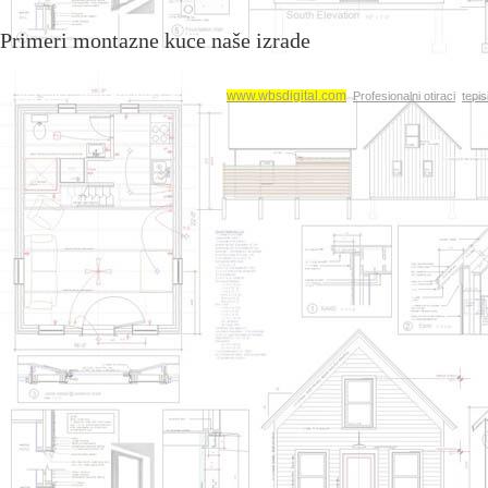
Primeri montazne kuce naše izrade
Izrada sajta - Web Business Solutions
www.wbsdigital.com
Profesionalni otiraci
tepi