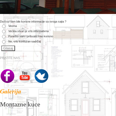
Da li su Vam bile korisne informacije sa ovoga sajta ?
Veoma
Većina stvari je vrlo informativna
Ponešto sam i prihvatio kao korisno
Ne, vrlo konfuzan sadržaj
PRATITE NAS
Galerija
Montazne kuce